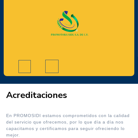
Skip
to
content
Open
Button
Acreditaciones
En PROMOSIDI estamos comprometidos con la calidad
del servicio que ofrecemos, por lo que día a día nos
capacitamos y certificamos para seguir ofreciendo lo
mejor.