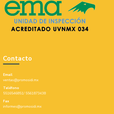
Contacto
Email
ventas@promosidi.mx
Teléfono
5516546851/ 5561873438
Fax
informes@promosidi.mx