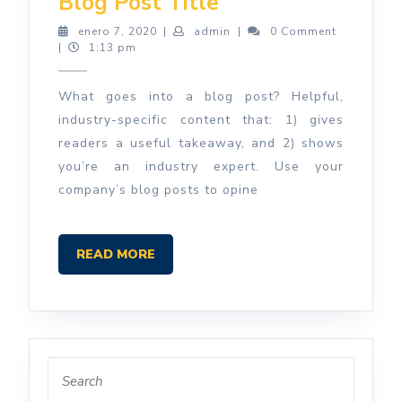
Blog
Blog Post Title
Post
enero
admin
enero 7, 2020
|
admin
|
0 Comment
7,
|
1:13 pm
Title
2020
What goes into a blog post? Helpful,
industry-specific content that: 1) gives
readers a useful takeaway, and 2) shows
you’re an industry expert. Use your
company’s blog posts to opine
READ
READ MORE
MORE
Search
for: