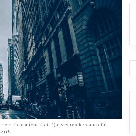
-specific content that: 1) gives readers a useful
pert.