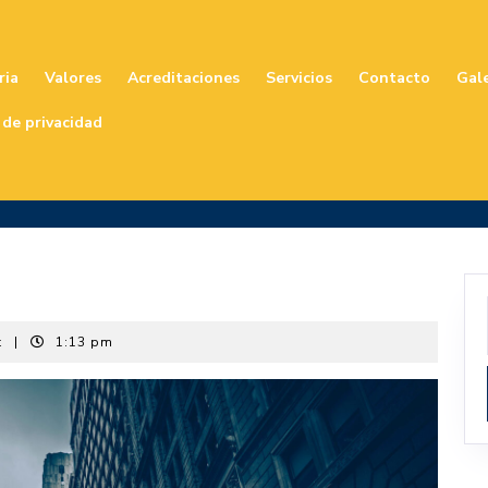
ria
Valores
Acreditaciones
Servicios
Contacto
Gale
 de privacidad
t
|
1:13 pm