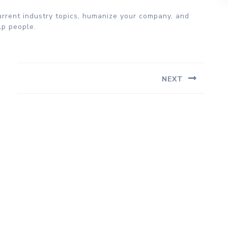
urrent industry topics, humanize your company, and
lp people.
NEXT
Next
post: