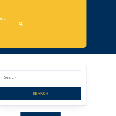
ria
Search
for: