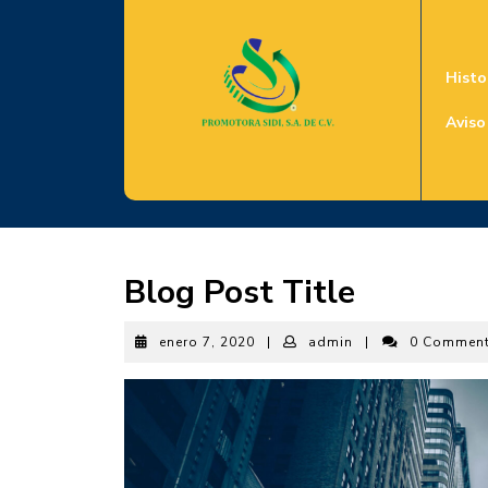
Skip
to
content
Histo
Aviso
Blog Post Title
enero
admin
enero 7, 2020
|
admin
|
0 Commen
7,
2020