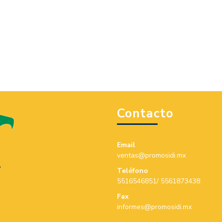
Contacto
Email
ventas@promosidi.mx
Teléfono
5516546851/ 5561873438
Fax
informes@promosidi.mx