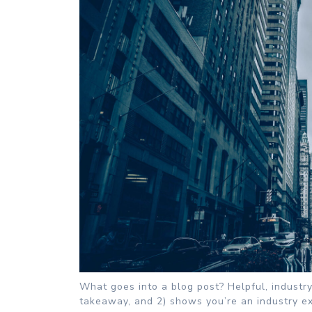
What goes into a blog post? Helpful, industry
takeaway, and 2) shows you’re an industry ex